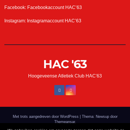
Facebook:
Facebookaccount HAC’63
Instagram:
Instagramaccount HAC’63
HAC '63
Hoogeveense Atletiek Club HAC'63
Met trots aangedreven door WordPress
|
Thema: Newsup door
Themeansar
.