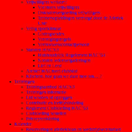
Vrijwilligers welkom!
Vacatures vrijwilligers
Onkostenvergoeding vrijwilligers
Trainersopleidingen verzorgd door de Atletiek
Unie
Veilig sportklimaat
Gedragscodes
Verenigingsregels
Vertrouwenscontactpersoon
Statuten HAC’63
Huishoudelijk Regelement HAC’63
Notulen ledenvergaderingen
Lief en Leed
Archief HACtueel clubblad
Klachten, hoe gaan we daar mee om… ?
Trainingen
Trainingsaanbod HAC’63
Trainingen informatie
Lid worden of opzeggen
Contributie en leeftijdsindeling
Reglement Clubkleding HAC’63
Clubkleding bestellen
Privacyverklaring
Kalender
Reserveringen atletiekbaan en wedstrijdsecretariaat