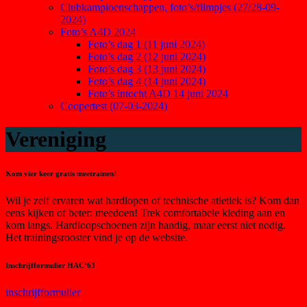
Clubkampioenschappen, foto’s/filmpjes (27/28-09-
2024)
Foto’s A4D 2024
Foto’s dag 1 (11 juni 2024)
Foto’s dag 2 (12 juni 2024)
Foto’s dag 3 (13 juni 2024)
Foto’s dag 4 (14 juni 2024)
Foto’s intocht A4D 14 juni 2024
Coopertest (07-03-2024)
Vereniging
Kom vier keer gratis meetrainen!
Wil je zelf ervaren wat hardlopen of technische atletiek is? Kom dan
eens kijken of beter: meedoen! Trek comfortabele kleding aan en
kom langs. Hardloopschoenen zijn handig, maar eerst niet nodig.
Het trainingsrooster vind je op de website.
Inschrijfformulier HAC’63
inschrijfformulier