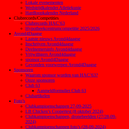
Lokale evenementen
Wedstrijdkalender Atletiekunie
Hardloopkalender Nederland
Clubrecords/Competities
Clubrecords HAC’63
Hypotheekcentrumcompetitie 2025/2026
Avond4Daagse
Laatste nieuws Avond4daagse
Inschrijven Avond4daagse
Deelnemersinfo Avond4daagse
Vrijwilligers Avond4daagse
sponsor Avond4Daagse
Gevonden voorwerpen Avond4Daagse
Sponsoren
Waarom sponsor worden van HAC’63?
Onze sponsoren
Club 63
Aanmeldformulier Club 63
Clubartikelen
Foto’s
Clubkampioenschappen 27-09-2025
LB Chicken’s Coopertest (8 oktober 2024)
Clubkampioenschappen, dronebeelden (27/28-09-
2024)
Clubkampioenschappen foto’s (28-09-2024)