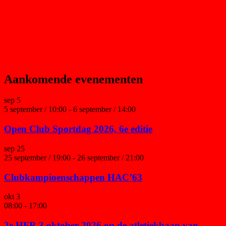
Aankomende evenementen
sep
5
5 september / 10:00
-
6 september / 14:00
Open Club Sportdag 2026, 6e editie
sep
25
25 september / 19:00
-
26 september / 21:00
Clubkampioenschappen HAC’63
okt
3
08:00
-
17:00
2e HFR 3 oktober 2026 op de atletiekbaan van