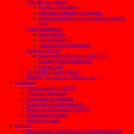
Vrijwilligers welkom!
Vacatures vrijwilligers
Onkostenvergoeding vrijwilligers
Trainersopleidingen verzorgd door de Atletiek
Unie
Veilig sportklimaat
Gedragscodes
Verenigingsregels
Vertrouwenscontactpersoon
Statuten HAC’63
Huishoudelijk Regelement HAC’63
Notulen ledenvergaderingen
Lief en Leed
Archief HACtueel clubblad
Klachten, hoe gaan we daar mee om… ?
Trainingen
Trainingsaanbod HAC’63
Trainingen informatie
Lid worden of opzeggen
Contributie en leeftijdsindeling
Reglement Clubkleding HAC’63
Clubkleding bestellen
Privacyverklaring
Kalender
Reserveringen atletiekbaan en wedstrijdsecretariaat