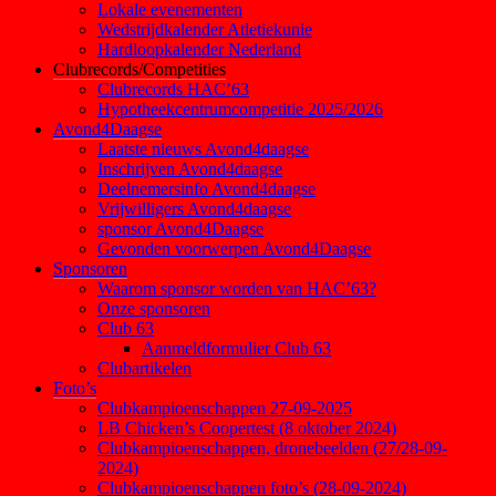
Lokale evenementen
Wedstrijdkalender Atletiekunie
Hardloopkalender Nederland
Clubrecords/Competities
Clubrecords HAC’63
Hypotheekcentrumcompetitie 2025/2026
Avond4Daagse
Laatste nieuws Avond4daagse
Inschrijven Avond4daagse
Deelnemersinfo Avond4daagse
Vrijwilligers Avond4daagse
sponsor Avond4Daagse
Gevonden voorwerpen Avond4Daagse
Sponsoren
Waarom sponsor worden van HAC’63?
Onze sponsoren
Club 63
Aanmeldformulier Club 63
Clubartikelen
Foto’s
Clubkampioenschappen 27-09-2025
LB Chicken’s Coopertest (8 oktober 2024)
Clubkampioenschappen, dronebeelden (27/28-09-
2024)
Clubkampioenschappen foto’s (28-09-2024)