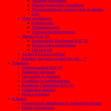
Vacatures vrijwilligers
Onkostenvergoeding vrijwilligers
Trainersopleidingen verzorgd door de Atletiek
Unie
Veilig sportklimaat
Gedragscodes
Verenigingsregels
Vertrouwenscontactpersoon
Statuten HAC’63
Huishoudelijk Regelement HAC’63
Notulen ledenvergaderingen
Lief en Leed
Archief HACtueel clubblad
Klachten, hoe gaan we daar mee om… ?
Trainingen
Trainingsaanbod HAC’63
Trainingen informatie
Lid worden of opzeggen
Contributie en leeftijdsindeling
Reglement Clubkleding HAC’63
Clubkleding bestellen
Privacyverklaring
Kalender
Reserveringen atletiekbaan en wedstrijdsecretariaat
Lokale evenementen