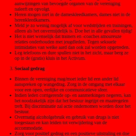
aanwijzingen van bevoegde organen van de vereniging
naleeft en opvolgt.
Heren mogen niet in de dameskleedkamers, dames niet in de
herenkleedkamers.
Meld je zo weinig mogelijk af voor wedstrijden en trainingen,
alleen als het onvermijdelijk is. Doe het in alle gevallen tijdig!
Het is niet wenselijk dat trainers en -coaches amoureuze
relaties onderhouden met jeugdleden. Tegen seksuele
intimidaties van welke aard dan ook zal worden opgetreden.
Leg telefoons en dure spullen niet in het zicht, maar berg ze
op in de (gratis) kluis in het Activum.
Sociaal gedrag
Binnen de vereniging mag/moet ieder lid een ander lid
aanspreken op wangedrag. Zorg in de omgang met elkaar
voor een open, eerlijke en communicatieve sfeer.
Indien leden corrigerende op- en aanmerkingen negeren, kan
het noodzakelijk zijn dat het bestuur ingrijpt en maatregelen
treft. Bij discriminatie zal actie ondernomen worden door het
bestuur.
Overmatig alcoholgebruik en gebruik van drugs is niet
toegestaan en kan leiden tot verwijdering van de
accommodatie.
Zorg voor positief gedrag en een positieve uitstraling en doe