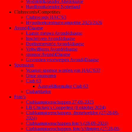
Wedstrijdkalender Atletiekunie
Hardloopkalender Nederland
Clubrecords/Competities
Clubrecords HAC’63
Hypotheekcentrumcompetitie 2025/2026
Avond4Daagse
Laatste nieuws Avond4daagse
Inschrijven Avond4daagse
Deelnemersinfo Avond4daagse
Vrijwilligers Avond4daagse
sponsor Avond4Daagse
Gevonden voorwerpen Avond4Daagse
Sponsoren
Waarom sponsor worden van HAC’63?
Onze sponsoren
Club 63
Aanmeldformulier Club 63
Clubartikelen
Foto’s
Clubkampioenschappen 27-09-2025
LB Chicken’s Coopertest (8 oktober 2024)
Clubkampioenschappen, dronebeelden (27/28-09-
2024)
Clubkampioenschappen foto’s (28-09-2024)
Clubkampioenschappen, foto’s/filmpjes (27/28-09-