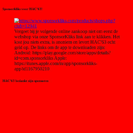
Sponsorkliks voor HAC’63!
Vergeet bij je volgende online aankoop niet om eerst de
webshop via onze SponsorKliks link aan te klikken. Het
kost jou niets extra, is anoniem en levert HAC'63 echt
geld op. De links om de app te downloaden zijn:
Android: https://play.google.com/store/apps/details?
id=com.sponsorkliks Apple:
https://itunes.apple.com/in/app/sponsorkliks-
app/id1167950210
HAC’63 bedankt zijn sponsoren