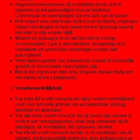
Supporters/toeschouwers bij wedstrijden horen zich te
beperken tot het aanmoedigen (van de kinderen).
Commentaar en aanwijzingen zijn een taak van de trainer.
Heb respect voor andermans denkwijzen en ideeën, respecteer
elkaars opvattingen en kom samen tot een oplossing waarbij
een ieder in zijn waarde blijft.
Beheers en gedraag je in en om het veld en overige
accommodaties. Laat je niet uitlokken. Wangedrag en/of
vandalisme en opzettelijke vernielingen worden niet
geaccepteerd.
Wees immer sportief, wat betekent dat verbaal of lichamelijk
geweld en discriminatie onacceptabel zijn.
Ben je het ergens niet mee eens, bespreek dat dan rustig met
een trainer of een commissielid.
Verantwoordelijkheid
Van ieder lid wordt verwacht dat hij/zij verantwoordelijkheid
voelt voor het juiste gebruik van accommodatie, kleding,
meubilair en materialen.
Van alle leden wordt verwacht dat zij bereid zijn om mee te
werken aan verenigingstaken, zoals hulp aanbieden bij de
trainingen, de wedstrijden, het opruimen, etcetera.
Van elk lid wordt verwacht dat hij/ zij de bepalingen van de
statuten, het huishoudelijk reglement, deze gedragscodes en