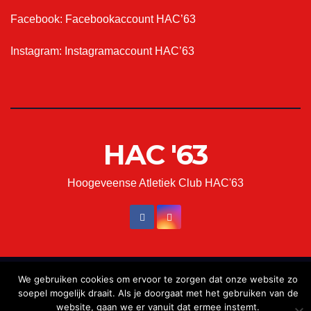
Facebook:
Facebookaccount HAC’63
Instagram:
Instagramaccount HAC’63
HAC '63
Hoogeveense Atletiek Club HAC'63
We gebruiken cookies om ervoor te zorgen dat onze website zo
Met trots aangedreven door WordPress
|
Thema: Newsup door
soepel mogelijk draait. Als je doorgaat met het gebruiken van de
Themeansar
.
website, gaan we er vanuit dat ermee instemt.