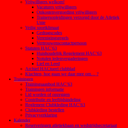
Vrijwilligers welkom!
Vacatures vrijwilligers
Onkostenvergoeding vrijwilligers
Trainersopleidingen verzorgd door de Atletiek
Unie
Veilig sportklimaat
Gedragscodes
Verenigingsregels
Vertrouwenscontactpersoon
Statuten HAC’63
Huishoudelijk Regelement HAC’63
Notulen ledenvergaderingen
Lief en Leed
Archief HACtueel clubblad
Klachten, hoe gaan we daar mee om… ?
Trainingen
Trainingsaanbod HAC’63
Trainingen informatie
Lid worden of opzeggen
Contributie en leeftijdsindeling
Reglement Clubkleding HAC’63
Clubkleding bestellen
Privacyverklaring
Kalender
Reserveringen atletiekbaan en wedstrijdsecretariaat