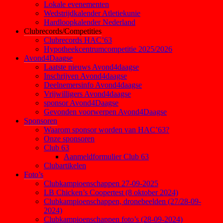
Lokale evenementen
Wedstrijdkalender Atletiekunie
Hardloopkalender Nederland
Clubrecords/Competities
Clubrecords HAC’63
Hypotheekcentrumcompetitie 2025/2026
Avond4Daagse
Laatste nieuws Avond4daagse
Inschrijven Avond4daagse
Deelnemersinfo Avond4daagse
Vrijwilligers Avond4daagse
sponsor Avond4Daagse
Gevonden voorwerpen Avond4Daagse
Sponsoren
Waarom sponsor worden van HAC’63?
Onze sponsoren
Club 63
Aanmeldformulier Club 63
Clubartikelen
Foto’s
Clubkampioenschappen 27-09-2025
LB Chicken’s Coopertest (8 oktober 2024)
Clubkampioenschappen, dronebeelden (27/28-09-
2024)
Clubkampioenschappen foto’s (28-09-2024)