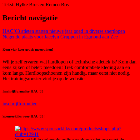
Tekst: Hylke Brus en Remco Bos
Bericht navigatie
HAC’63 atleten starten nieuwe jaar goed in diverse snertlopen
Negende plaats voor Jacelyn Gruppen in Egmond aan Zee
Kom vier keer gratis meetrainen!
Wil je zelf ervaren wat hardlopen of technische atletiek is? Kom dan
eens kijken of beter: meedoen! Trek comfortabele kleding aan en
kom langs. Hardloopschoenen zijn handig, maar eerst niet nodig.
Het trainingsrooster vind je op de website.
Inschrijfformulier HAC’63
inschrijfformulier
Sponsorkliks voor HAC’63!
Vergeet bij je volgende online aankoop niet om eerst de