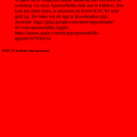
webshop via onze SponsorKliks link aan te klikken. Het
kost jou niets extra, is anoniem en levert HAC'63 echt
geld op. De links om de app te downloaden zijn:
Android: https://play.google.com/store/apps/details?
id=com.sponsorkliks Apple:
https://itunes.apple.com/in/app/sponsorkliks-
app/id1167950210
HAC’63 bedankt zijn sponsoren