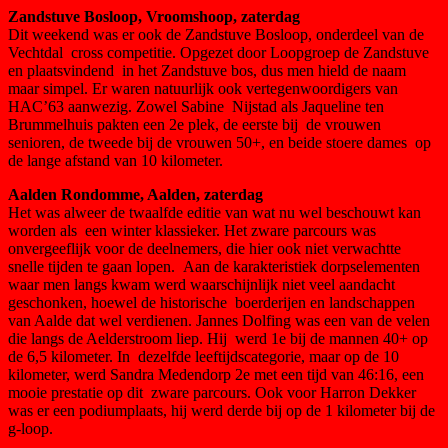
Zandstuve Bosloop, Vroomshoop, zaterdag
Dit weekend was er ook de Zandstuve Bosloop, onderdeel van de
Vechtdal cross competitie. Opgezet door Loopgroep de Zandstuve
en plaatsvindend in het Zandstuve bos, dus men hield de naam
maar simpel. Er waren natuurlijk ook vertegenwoordigers van
HAC’63 aanwezig. Zowel Sabine Nijstad als Jaqueline ten
Brummelhuis pakten een 2e plek, de eerste bij de vrouwen
senioren, de tweede bij de vrouwen 50+, en beide stoere dames op
de lange afstand van 10 kilometer.
Aalden Rondomme, Aalden, zaterdag
Het was alweer de twaalfde editie van wat nu wel beschouwt kan
worden als een winter klassieker. Het zware parcours was
onvergeeflijk voor de deelnemers, die hier ook niet verwachtte
snelle tijden te gaan lopen. Aan de karakteristiek dorpselementen
waar men langs kwam werd waarschijnlijk niet veel aandacht
geschonken, hoewel de historische boerderijen en landschappen
van Aalde dat wel verdienen. Jannes Dolfing was een van de velen
die langs de Aelderstroom liep. Hij werd 1e bij de mannen 40+ op
de 6,5 kilometer. In dezelfde leeftijdscategorie, maar op de 10
kilometer, werd Sandra Medendorp 2e met een tijd van 46:16, een
mooie prestatie op dit zware parcours. Ook voor Harron Dekker
was er een podiumplaats, hij werd derde bij op de 1 kilometer bij de
g-loop.