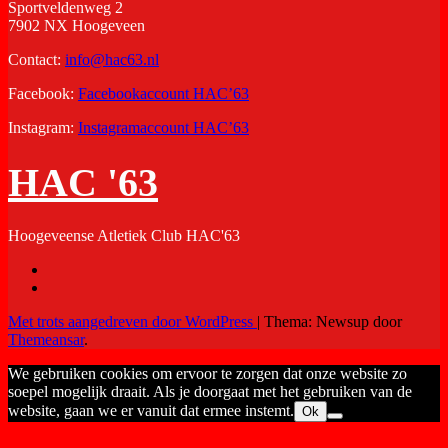
Sportveldenweg 2
7902 NX Hoogeveen
Contact:
info@hac63.nl
Facebook:
Facebookaccount HAC’63
Instagram:
Instagramaccount HAC’63
HAC '63
Hoogeveense Atletiek Club HAC'63
Met trots aangedreven door WordPress
|
Thema: Newsup door
Themeansar
.
We gebruiken cookies om ervoor te zorgen dat onze website zo
soepel mogelijk draait. Als je doorgaat met het gebruiken van de
website, gaan we er vanuit dat ermee instemt.
Ok