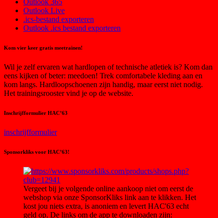
Outlook 365
Outlook Live
.ics-bestand exporteren
Outlook .ics bestand exporteren
Kom vier keer gratis meetrainen!
Wil je zelf ervaren wat hardlopen of technische atletiek is? Kom dan
eens kijken of beter: meedoen! Trek comfortabele kleding aan en
kom langs. Hardloopschoenen zijn handig, maar eerst niet nodig.
Het trainingsrooster vind je op de website.
Inschrijfformulier HAC’63
inschrijfformulier
Sponsorkliks voor HAC’63!
Vergeet bij je volgende online aankoop niet om eerst de
webshop via onze SponsorKliks link aan te klikken. Het
kost jou niets extra, is anoniem en levert HAC'63 echt
geld op. De links om de app te downloaden zijn: