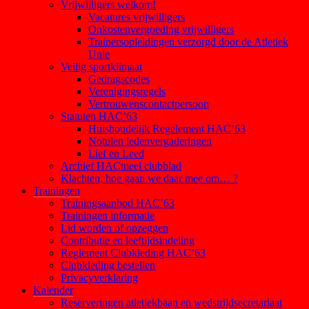
Vrijwilligers welkom!
Vacatures vrijwilligers
Onkostenvergoeding vrijwilligers
Trainersopleidingen verzorgd door de Atletiek
Unie
Veilig sportklimaat
Gedragscodes
Verenigingsregels
Vertrouwenscontactpersoon
Statuten HAC’63
Huishoudelijk Regelement HAC’63
Notulen ledenvergaderingen
Lief en Leed
Archief HACtueel clubblad
Klachten, hoe gaan we daar mee om… ?
Trainingen
Trainingsaanbod HAC’63
Trainingen informatie
Lid worden of opzeggen
Contributie en leeftijdsindeling
Reglement Clubkleding HAC’63
Clubkleding bestellen
Privacyverklaring
Kalender
Reserveringen atletiekbaan en wedstrijdsecretariaat