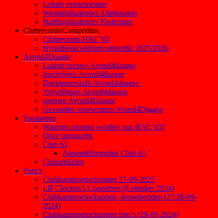
Lokale evenementen
Wedstrijdkalender Atletiekunie
Hardloopkalender Nederland
Clubrecords/Competities
Clubrecords HAC’63
Hypotheekcentrumcompetitie 2025/2026
Avond4Daagse
Laatste nieuws Avond4daagse
Inschrijven Avond4daagse
Deelnemersinfo Avond4daagse
Vrijwilligers Avond4daagse
sponsor Avond4Daagse
Gevonden voorwerpen Avond4Daagse
Sponsoren
Waarom sponsor worden van HAC’63?
Onze sponsoren
Club 63
Aanmeldformulier Club 63
Clubartikelen
Foto’s
Clubkampioenschappen 27-09-2025
LB Chicken’s Coopertest (8 oktober 2024)
Clubkampioenschappen, dronebeelden (27/28-09-
2024)
Clubkampioenschappen foto’s (28-09-2024)