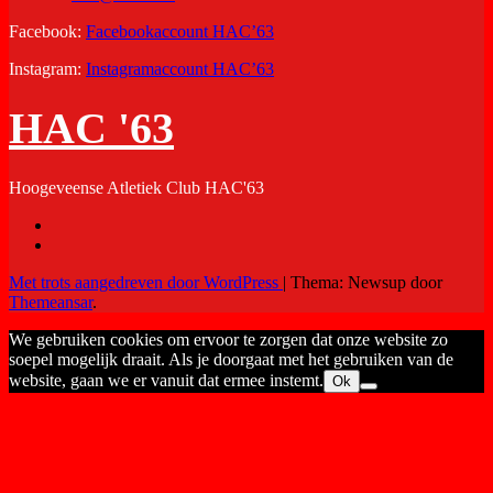
Facebook:
Facebookaccount HAC’63
Instagram:
Instagramaccount HAC’63
HAC '63
Hoogeveense Atletiek Club HAC'63
Met trots aangedreven door WordPress
|
Thema: Newsup door
Themeansar
.
We gebruiken cookies om ervoor te zorgen dat onze website zo
soepel mogelijk draait. Als je doorgaat met het gebruiken van de
website, gaan we er vanuit dat ermee instemt.
Ok