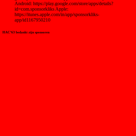
Android: https://play.google.com/store/apps/details?
id=com.sponsorkliks Apple:
https://itunes.apple.com/in/app/sponsorkliks-
app/id1167950210
HAC’63 bedankt zijn sponsoren