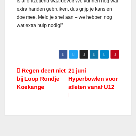
is al ontzettend waardevol! We kunnen nog wat
extra handen gebruiken, dus grijp je kans en
doe mee. Meld je snel aan – we hebben nog
wat extra hulp nodig!”
Bericht
Regen deert niet
21 juni
bij Loop Rondje
Hyperbowlen voor
navigatie
Koekange
atleten vanaf U12