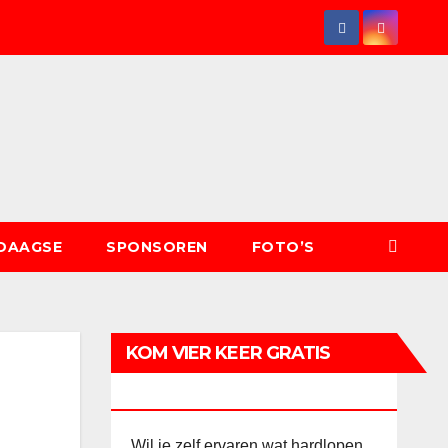
DAAGSE
SPONSOREN
FOTO’S
KOM VIER KEER GRATIS
MEETRAINEN!
Wil je zelf ervaren wat hardlopen