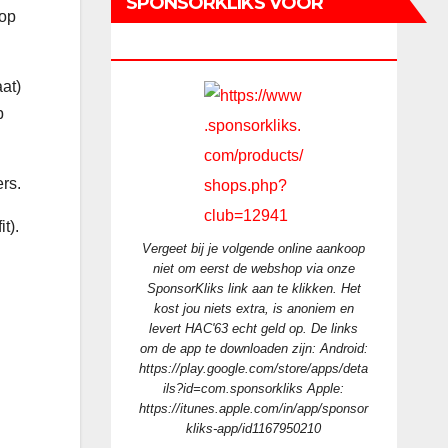
SPONSORKLIKS VOOR
 op
HAC’63!
aat)
p
rs.
t).
Vergeet bij je volgende online aankoop
niet om eerst de webshop via onze
SponsorKliks link aan te klikken. Het
kost jou niets extra, is anoniem en
levert HAC'63 echt geld op. De links
om de app te downloaden zijn: Android:
https://play.google.com/store/apps/deta
ils?id=com.sponsorkliks Apple:
https://itunes.apple.com/in/app/sponsor
kliks-app/id1167950210