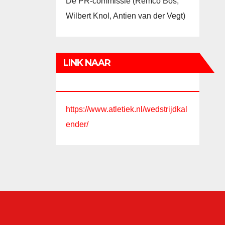
De PR-commissie (Remco Bos,
Wilbert Knol, Antien van der Vegt)
LINK NAAR
WEDSTRIJDKALENDER AU
https://www.atletiek.nl/wedstrijdkal
ender/